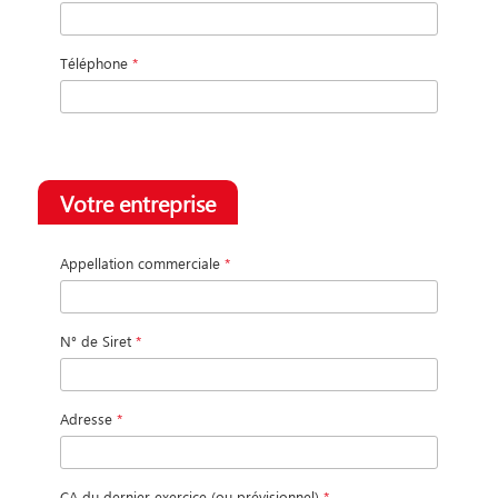
Téléphone
*
Votre entreprise
Appellation commerciale
*
N° de Siret
*
Adresse
*
CA du dernier exercice (ou prévisionnel)
*