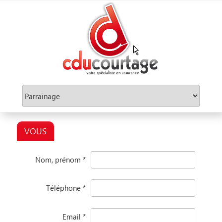
Aller
au
contenu
principal
VOUS
Nom, prénom
*
Téléphone
*
Email
*